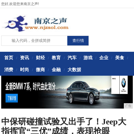
您好,欢迎您来南京之声!
首页
资讯
财经
教育
汽车
游戏
企业
美食
/
/
/
/
/
/
/
/
消费
时尚
微商
金融
大数据
/
/
/
/
广告
中保研碰撞试验又出手了！Jeep大
指挥官“三优”成绩，表现抢眼