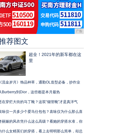
广告
推荐图文
超全！2021年的新车都在这
里
《流金岁月》饰品种草，通勤OL造型必备，抄作业
从Burberry到Dior，这些都是本月最热
还在穿烂大街的马丁靴？这双“烟管靴”才是真洋气
袁咏仪一共多少个爱马仕包包？袁咏仪为什么那么喜
佟丽娅的风衣凭什么这么高级？看她的穿搭水准，你
为什么女精英们的穿搭，看上去明明那么简单，却总