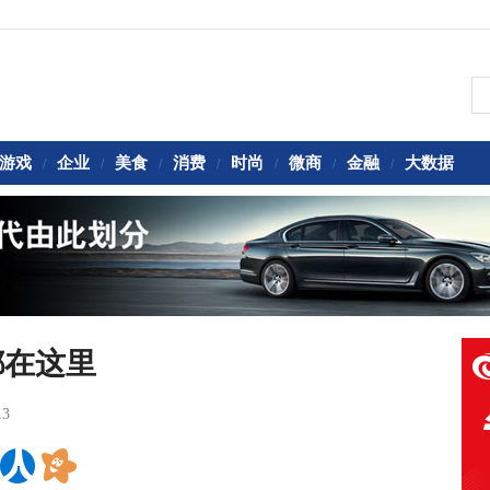
游戏
企业
美食
消费
时尚
微商
金融
大数据
/
/
/
/
/
/
/
都在这里
13