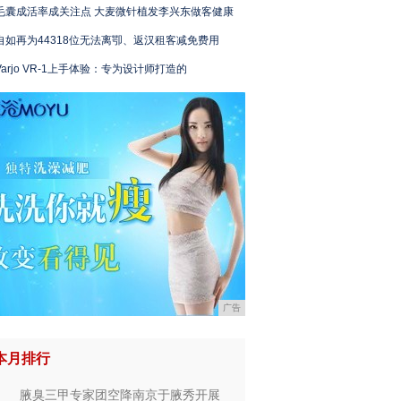
毛囊成活率成关注点 大麦微针植发李兴东做客健康
自如再为44318位无法离卾、返汉租客减免费用
Varjo VR-1上手体验：专为设计师打造的
广告
本月排行
腋臭三甲专家团空降南京于腋秀开展