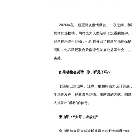
2020年初，新冠肺炎疫情爆发，一夜之间，和
媒体的热搜榜，同时也为人类敲响了沉重的警钟。
肆意捕杀野生动物，七匹狼推出了最新的动物保护系
同时，七匹狼还联合云南绿色发展公益基金会，共
实处。
如果动物会说话
...你，听见了吗？
七匹狼以穿山甲、江豚、狼和熊猫为设计灵感，
生动物发声，拯救濒危动物。用诙谐的方式、幽默
人类发出“求救”的信号。
穿山甲：“大哥，求放过”
穿山甲如今是全球被捕杀最多的野生哺乳动物，也