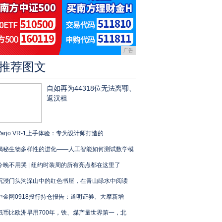
广告
推荐图文
自如再为44318位无法离卾、
返汉租
Varjo VR-1上手体验：专为设计师打造的
揭秘生物多样性的进化——人工智能如何测试数学模
今晚不用哭 | 纽约时装周的所有亮点都在这里了
沉浸门头沟深山中的红色书屋，在青山绿水中阅读
中金网0918投行持仓报告：道明证券、大摩新增
纸币比欧洲早用700年，铁、煤产量世界第一，北