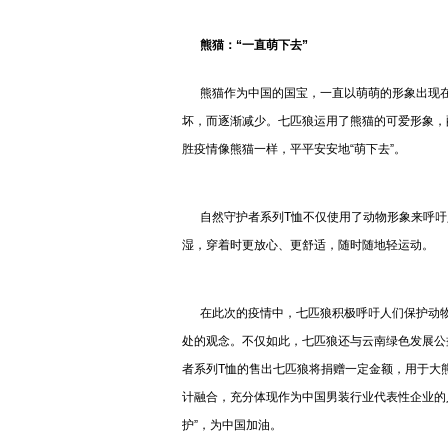
熊猫：“一直萌下去”
熊猫作为中国的国宝，一直以萌萌的形象出现在
坏，而逐渐减少。七匹狼运用了熊猫的可爱形象，
胜疫情像熊猫一样，平平安安地“萌下去”。
自然守护者系列T恤不仅使用了动物形象来呼吁
湿，穿着时更放心、更舒适，随时随地轻运动。
在此次的疫情中，七匹狼积极呼吁人们保护动物
处的观念。不仅如此，七匹狼还与云南绿色发展公
者系列T恤的售出七匹狼将捐赠一定金额，用于大熊
计融合，充分体现作为中国男装行业代表性企业的
护”，为中国加油。