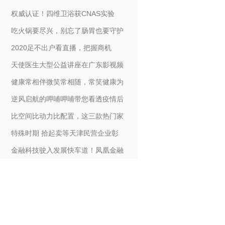
权威认证！四维卫浴获CNAS实验
吃火锅要尽兴，别忘了肠胃也要守护
2020足不出户看直播，把握商机
天使医生大型公益讲座在广东影视频
健康常相伴微笑常相随，常笑健康为
逆风启航的呷哺呷哺带您看透疫情后
比空间比动力比配置，这三款热门家
特殊时期 拾起卖等天津民营企业彰
金融科技驶入发展快车道！凤凰金融