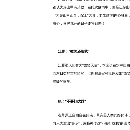
都认为穿山甲有药效，在此次疫情中，更是让穿山甲
T”为穿山甲正名，配上“大哥，求放过”的内心独白
决心，春暖花开的日子终将到来！
江豚：“微笑还给我”
江豚被人们誉为“微笑天使”，本应该在水中自由
面对日益严重的情况，七匹狼决定替江豚发出“微
温暖的微笑。
狼：“不要打扰我”
在草原上自由自在的狼，其实是人类的好伙伴，
向人类发出“警示”，用眼神传达“不要打扰我”的