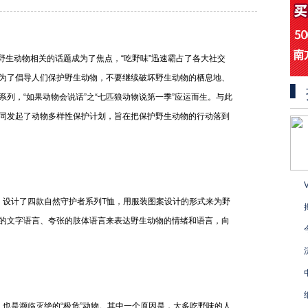
野生动物相关的话题成为了焦点，“吃野味”迅速霸占了各大社交
为了倡导人们保护野生动物，不要继续破坏野生动物的栖息地、
列，“如果动物会说话”之“七匹狼动物说第一季”应运而生。与此
同发起了动物多样性保护计划，旨在把保护野生动物的行动落到
设计了四款自然守护者系列T恤，用服装图案设计的形式来为野
的文字语言、夸张的肢体语言来表达野生动物的情绪和语言，向
是濒临灭绝的“极危”动物。其中一个原因是，大多吃野味的人