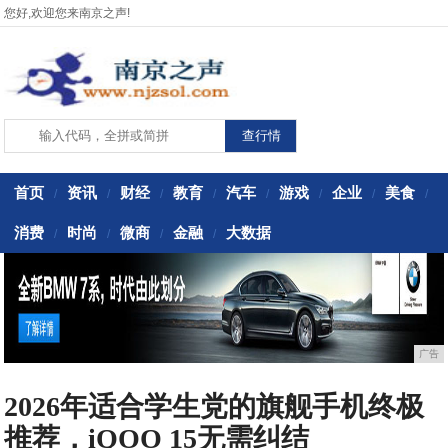
您好,欢迎您来南京之声!
首页
资讯
财经
教育
汽车
游戏
企业
美食
/
/
/
/
/
/
/
/
消费
时尚
微商
金融
大数据
/
/
/
/
广告
2026年适合学生党的旗舰手机终极
推荐，iQOO 15无需纠结