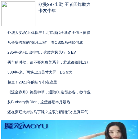
欧曼997出勤 王者四炸助力
卡友牛年
外观大变/配上双联屏！北京现代全新名图值不值得
从长安汽车的“探月工程”，看CS35系列如何成
285牛·米+四出排气，这款东风风行T5 EV
买车的时候，请不要忽略美系车，君威都跌到13万
300牛·米、两块12.3英寸大屏，DS 9大
超全！2021年的新车都在这里
《流金岁月》饰品种草，通勤OL造型必备，抄作业
从Burberry到Dior，这些都是本月最热
还在穿烂大街的马丁靴？这双“烟管靴”才是真洋气