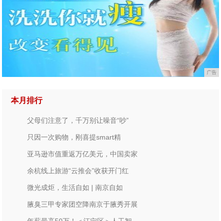
广告
本月排行
父母们注意了，千万别让噪音“吵”
只因一次购物，刚喜提smart精
亚马逊市值重返万亿美元，中国卖家
余杭线上旅游“云推会”收获开门红
微光成炬，生活自如 | 南京自如
腋臭三甲专家团空降南京于腋秀开展
年薪最高50万！＜江宁区＞人工智