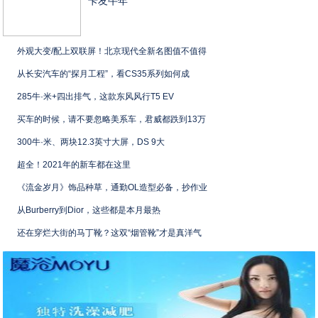
卡友牛年
外观大变/配上双联屏！北京现代全新名图值不值得
从长安汽车的“探月工程”，看CS35系列如何成
285牛·米+四出排气，这款东风风行T5 EV
买车的时候，请不要忽略美系车，君威都跌到13万
300牛·米、两块12.3英寸大屏，DS 9大
超全！2021年的新车都在这里
《流金岁月》饰品种草，通勤OL造型必备，抄作业
从Burberry到Dior，这些都是本月最热
还在穿烂大街的马丁靴？这双“烟管靴”才是真洋气