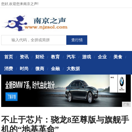
您好,欢迎您来南京之声!
首页
资讯
财经
教育
汽车
游戏
企业
美食
/
/
/
/
/
/
/
/
消费
时尚
微商
金融
大数据
/
/
/
/
广告
不止于芯片：骁龙8至尊版与旗舰手
机的“地基革命”